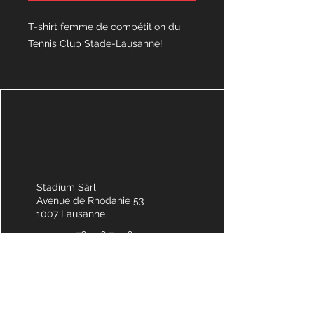
T-shirt femme de compétition du
Tennis Club Stade-Lausanne!
Stadium Sàrl
Avenue de Rhodanie 53
1007 Lausanne
+41 76 556 74 56
info@stadiumshop.ch
Horaires