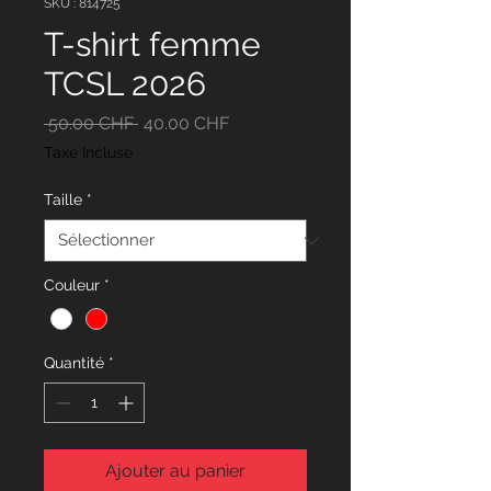
SKU : 814725
T-shirt femme
TCSL 2026
Prix
Prix
 50.00 CHF 
40.00 CHF
original
promotionnel
Taxe Incluse
Taille
*
Couleur
*
Quantité
*
Ajouter au panier