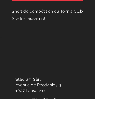
Short de compétition du Tennis Club
Stade-Lausanne!
Stadium Sàrl
Avenue de Rhodanie 53
1007 Lausanne
+41 76 556 74 56
info@stadiumshop.ch
Horaires